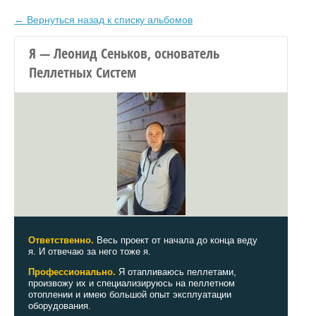
← Вернуться назад к списку альбомов
Я — Леонид Сеньков, основатель
Пеллетных Систем
Ответственно.
Весь проект от начала до конца веду
я. И отвечаю за него тоже я.
Профессионально.
Я отапливаюсь пеллетами,
произвожу их
и специализируюсь на пеллетном
отоплении и имею большой опыт эксплуатации
оборудования.