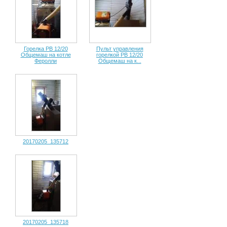
Горелка РВ 12/20
Пульт управления
Общемаш на котле
горелкой РВ 12/20
Феролли
Общемаш на к...
20170205_135712
20170205_135718