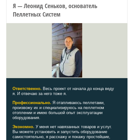
Я — Леонид Сеньков, основатель
Пеллетных Систем
Ответственно.
Весь проект от начала до конца веду
я. И отвечаю за него тоже я.
Профессионально.
Я отапливаюсь пеллетами,
произвожу их
и специализируюсь на пеллетном
отоплении и имею большой опыт эксплуатации
оборудования.
Экономно.
У меня нет навязанных товаров и услуг.
Вы можете установить и запустить оборудование
самостоятельно, я расскажу и покажу простейшие,